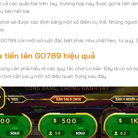
t cả các quân bài trên tay, trường hợp này được gọi là tiến lê
 tiên hết bài.
i chơi sẽ được xác định bằng một số điểm cụ thể. Những người
ơi.
ên GO789 còn một số luật đặc biệt khác như chặt heo, tứ quý, 
a tiến lên GO789 hiệu quả
 cũng cần phải hiểu rõ các quy tắc chơi cơ bản. Đây là cơ sở 
i chơi cần lưu ý một số điều quan trọng sau đây: