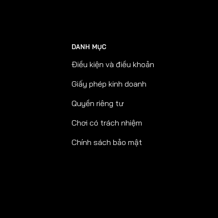
DANH MỤC
Điều kiện và điều khoản
Giấy phép kinh doanh
Quyền riêng tư
Chơi có trách nhiệm
Chính sách bảo mật