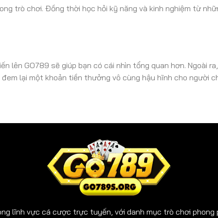
ong trò chơi. Đồng thời học hỏi kỹ năng và kinh nghiệm từ nh
ến lên GO789 sẽ giúp bạn có cái nhìn tổng quan hơn. Ngoài ra,
ẽ đem lại một khoản tiền thưởng vô cùng hậu hĩnh cho người ch
g lĩnh vực cá cược trực tuyến, với danh mục trò chơi phong