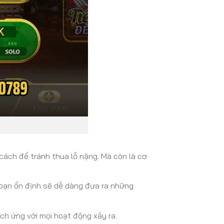
cách để tránh thua lỗ nặng. Mà còn là cơ
 bạn ổn định sẽ dễ dàng đưa ra những
hích ứng với mọi hoạt động xảy ra.