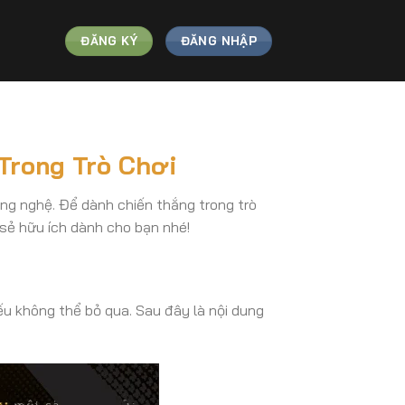
ĐĂNG KÝ
ĐĂNG NHẬP
Trong Trò Chơi
ng nghệ. Để dành chiến thắng trong trò
 sẻ hữu ích dành cho bạn nhé!
ếu không thể bỏ qua. Sau đây là nội dung