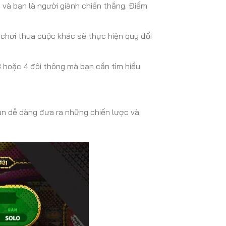
n và bạn là người giành chiến thắng. Điểm
 chơi thua cuộc khác sẽ thực hiện quy đổi
3 hoặc 4 đôi thông mà bạn cần tìm hiểu.
bạn dễ dàng đưa ra những chiến lược và