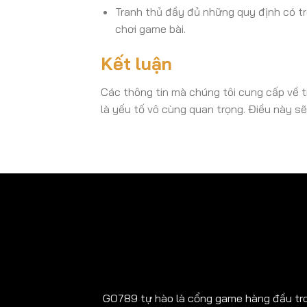
Tranh thủ đầy đủ những quy định có tr
chơi game bài.
Kết luận
Các thông tin mà chúng tôi cung cấp về ti
là yếu tố vô cùng quan trọng. Điều này s
GO789 tự hào là cổng game hàng đầu tron