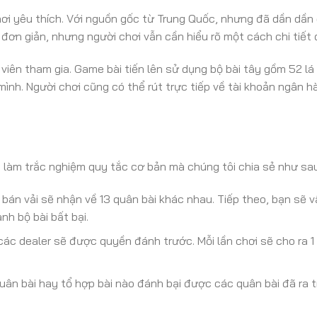
hơi yêu thích. Với nguồn gốc từ Trung Quốc, nhưng đã dần dần c
khá đơn giản, nhưng người chơi vẫn cần hiểu rõ một cách chi ti
viên tham gia. Game bài tiến lên sử dụng bộ bài tây gồm 52 lá
mình. Người chơi cũng có thể rút trực tiếp về tài khoản ngân 
n làm trắc nghiệm quy tắc cơ bản mà chúng tôi chia sẻ như sa
g bán vải sẽ nhận về 13 quân bài khác nhau. Tiếp theo, bạn sẽ
nh bộ bài bất bại.
a các dealer sẽ được quyền đánh trước. Mỗi lần chơi sẽ cho ra
uân bài hay tổ hợp bài nào đánh bại được các quân bài đã ra t