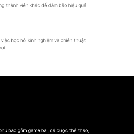
ững thành viên khác để đảm bảo hiệu quả
 việc học hỏi kinh nghiệm và chiến thuật
ơi.
 phú bao gồm game bài, cá cược thể thao,