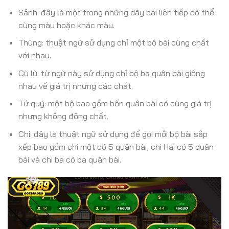
Sảnh: đây là một trong những dãy bài liên tiếp có thể
cùng màu hoặc khác màu.
Thùng: thuật ngữ sử dụng chỉ một bộ bài cùng chất
với nhau.
Cù lũ: từ ngữ này sử dụng chỉ bộ ba quân bài giống
nhau về giá trị nhưng các chất.
Tứ quý: một bộ bao gồm bốn quân bài có cùng giá trị
nhưng không đồng chất.
Chi: đây là thuật ngữ sử dụng để gọi mỗi bộ bài sắp
xếp bao gồm chi một có 5 quân bài, chi Hai có 5 quân
bài và chi ba có ba quân bài.