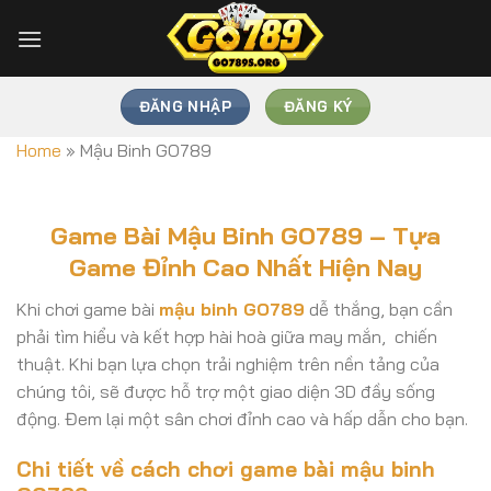
Bỏ
qua
nội
dung
ĐĂNG NHẬP
ĐĂNG KÝ
Home
»
Mậu Binh GO789
Game Bài Mậu Binh GO789 – Tựa
Game Đỉnh Cao Nhất Hiện Nay
Khi chơi game bài
mậu binh GO789
dễ thắng, bạn cần
phải tìm hiểu và kết hợp hài hoà giữa may mắn, chiến
thuật. Khi bạn lựa chọn trải nghiệm trên nền tảng của
chúng tôi, sẽ được hỗ trợ một giao diện 3D đầy sống
động. Đem lại một sân chơi đỉnh cao và hấp dẫn cho bạn.
Chi tiết về cách chơi game bài mậu binh