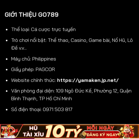
GIỚI THIỆU GO789
Thể loại: Cá cược trực tuyến
Trò chơi nổi bật: Thể thao, Casino, Game bài, Nổ Hũ, Lô
Đề v.v...
Máy chủ: Philippines
Giấy phép:
PAGCOR
Website chính thức:
https://yamaken.jp.net/
Văn phòng đại diện: 109 Ngô Đức Kế, Phường 12, Quận
Bình Thạnh, TP Hồ Chí Minh
Số điện thoại: 0971 503 817