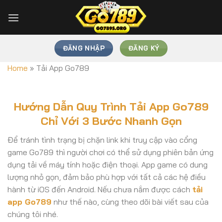
Bỏ
qua
nội
dung
ĐĂNG NHẬP
ĐĂNG KÝ
Home
»
Tải App Go789
Hướng Dẫn Quy Trình Tải App Go789
Chỉ Với 3 Bước Nhanh Gọn
Để tránh tình trạng bị chặn link khi truy cập vào cổng
game Go789 thì người chơi có thể sử dụng phiên bản ứng
dụng tải về máy tính hoặc điện thoại. App game có dung
lượng nhỏ gọn, đảm bảo phù hợp với tất cả các hệ điều
hành từ iOS đến Android. Nếu chưa nắm được cách
tải
app Go789
như thế nào, cùng theo dõi bài viết sau của
chúng tôi nhé.