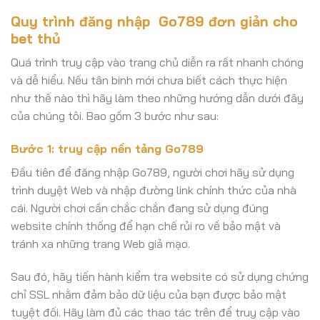
Quy trình đăng nhập Go789 đơn giản cho
bet thủ
Quá trình truy cập vào trang chủ diễn ra rất nhanh chóng
và dễ hiểu. Nếu tân binh mới chưa biết cách thực hiện
như thế nào thì hãy làm theo những hướng dẫn dưới đây
của chúng tôi. Bao gồm 3 bước như sau:
Bước 1: truy cập nền tảng Go789
Đầu tiên để đăng nhập Go789, người chơi hãy sử dụng
trình duyệt Web và nhập đường link chính thức của nhà
cái. Người chơi cần chắc chắn đang sử dụng đúng
website chính thống để hạn chế rủi ro về bảo mật và
tránh xa những trang Web giả mạo.
Sau đó, hãy tiến hành kiểm tra website có sử dụng chứng
chỉ SSL nhằm đảm bảo dữ liệu của bạn được bảo mật
tuyệt đối. Hãy làm đủ các thao tác trên để truy cập vào