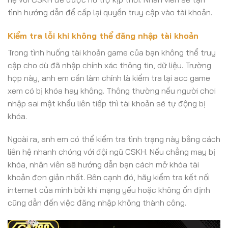
tình hướng dẫn để cấp lại quyền truy cập vào tài khoản.
Kiểm tra lỗi khi không thể đăng nhập tài khoản
Trong tình huống tài khoản game của bạn không thể truy
cập cho dù đã nhập chính xác thông tin, dữ liệu. Trường
hợp này, anh em cần làm chính là kiểm tra lại acc game
xem có bị khóa hay không. Thông thường nếu người chơi
nhập sai mật khẩu liên tiếp thì tài khoản sẽ tự động bị
khóa.
Ngoài ra, anh em có thể kiểm tra tình trạng này bằng cách
liên hệ nhanh chóng với đội ngũ CSKH. Nếu chẳng may bị
khóa, nhân viên sẽ hướng dẫn bạn cách mở khóa tài
khoản đơn giản nhất. Bên cạnh đó, hãy kiểm tra kết nối
internet của mình bởi khi mạng yếu hoặc không ổn định
cũng dẫn đến việc đăng nhập không thành công.