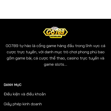
GO789 tự hào là cổng game hàng đầu trong lĩnh vực cá
cược trực tuyến, với danh mục trò chơi phong phú bao
gồm game bài, cá cược thể thao, casino trực tuyến và
game slots....
DANH MỤC
Điều kiện và điều khoản
Giấy phép kinh doanh