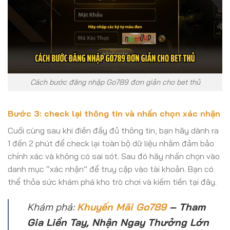
Cách bước đăng nhập Go789 đơn giản cho bet thủ
Bước 3: check lại thông tin và nhấn chọn xác nhận
Cuối cùng sau khi điền đầy đủ thông tin, bạn hãy dành ra
1 đến 2 phút để check lại toàn bộ dữ liệu nhằm đảm bảo
chính xác và không có sai sót. Sau đó hãy nhấn chọn vào
danh mục “xác nhận” để truy cập vào tài khoản. Bạn có
thể thỏa sức khám phá kho trò chơi và kiếm tiền tại đây.
Khám phá:
Khuyến Mãi Go789
– Tham
Gia Liền Tay, Nhận Ngay Thưởng Lớn