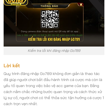
Kiểm tra lỗi khi đăng nhập Go789
Lời kết
Quy trình đăng nhập Go789 không đơn giản là thao tác
đã giúp người chơi bắt đầu hành trình cá cược mà còn là
yếu tố quan trong việc bảo vệ acc game của bạn. Bằng
cách nắm chắc những bước quan trọng và cách thức xử
lý sự cố, người chơi có thể thỏa sức tận hưởng cá cược 1
cách trọn vẹn nhất.