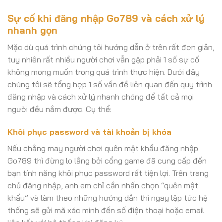
Sự cố khi đăng nhập Go789 và cách xử lý
nhanh gọn
Mặc dù quá trình chúng tôi hướng dẫn ở trên rất đơn giản,
tuy nhiên rất nhiều người chơi vẫn gặp phải 1 số sự cố
không mong muốn trong quá trình thực hiện. Dưới đây
chúng tôi sẽ tổng hợp 1 số vấn đề liên quan đến quy trình
đăng nhập và cách xử lý nhanh chóng để tất cả mọi
người đều nắm được. Cụ thể:
Khôi phục password và tài khoản bị khóa
Nếu chẳng may người chơi quên mật khẩu đăng nhập
Go789 thì đừng lo lắng bởi cổng game đã cung cấp đến
bạn tính năng khôi phục password rất tiện lợi. Trên trang
chủ đăng nhập, anh em chỉ cần nhấn chọn “quên mật
khẩu” và làm theo những hướng dẫn thì ngay lập tức hệ
thống sẽ gửi mã xác minh đến số điện thoại hoặc email